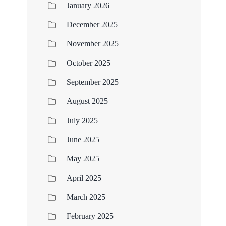
January 2026
December 2025
November 2025
October 2025
September 2025
August 2025
July 2025
June 2025
May 2025
April 2025
March 2025
February 2025