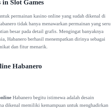
s in Slot Games
ntuk permainan kasino online yang sudah dikenal di
Habanero tidak hanya menawarkan permainan yang seru
ian besar pada detail grafis. Mengingat banyaknya
sia, Habanero berhasil menempatkan dirinya sebagai
mikat dan fitur menarik.
line Habanero
online
Habanero begitu istimewa adalah desain
ama dikenal memiliki kemampuan untuk menghadirkan