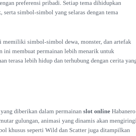
engan preferensi pribadi. Setiap tema dihidupkan
, serta simbol-simbol yang selaras dengan tema
 memiliki simbol-simbol dewa, monster, dan artefak
in ini membuat permainan lebih menarik untuk
n terasa lebih hidup dan terhubung dengan cerita yan
i yang diberikan dalam permainan
slot online
Habanero
emutar gulungan, animasi yang dinamis akan mengiring
ol khusus seperti Wild dan Scatter juga ditampilkan