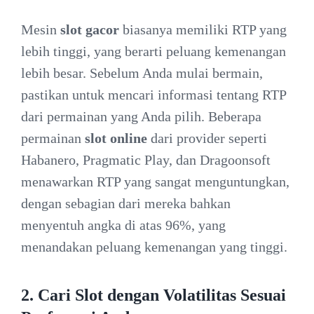
Mesin
slot gacor
biasanya memiliki RTP yang
lebih tinggi, yang berarti peluang kemenangan
lebih besar. Sebelum Anda mulai bermain,
pastikan untuk mencari informasi tentang RTP
dari permainan yang Anda pilih. Beberapa
permainan
slot online
dari provider seperti
Habanero, Pragmatic Play, dan Dragoonsoft
menawarkan RTP yang sangat menguntungkan,
dengan sebagian dari mereka bahkan
menyentuh angka di atas 96%, yang
menandakan peluang kemenangan yang tinggi.
2.
Cari Slot dengan Volatilitas Sesuai