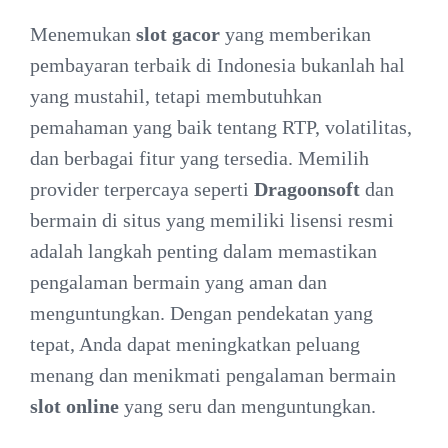
Menemukan
slot gacor
yang memberikan
pembayaran terbaik di Indonesia bukanlah hal
yang mustahil, tetapi membutuhkan
pemahaman yang baik tentang RTP, volatilitas,
dan berbagai fitur yang tersedia. Memilih
provider terpercaya seperti
Dragoonsoft
dan
bermain di situs yang memiliki lisensi resmi
adalah langkah penting dalam memastikan
pengalaman bermain yang aman dan
menguntungkan. Dengan pendekatan yang
tepat, Anda dapat meningkatkan peluang
menang dan menikmati pengalaman bermain
slot online
yang seru dan menguntungkan.