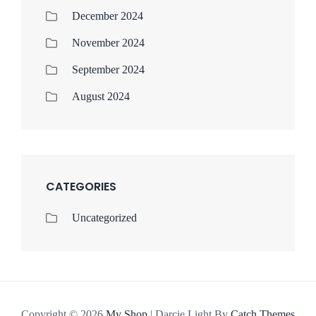
December 2024
November 2024
September 2024
August 2024
CATEGORIES
Uncategorized
Copyright © 2026
My Shop
|
Darcie Light By
Catch Themes