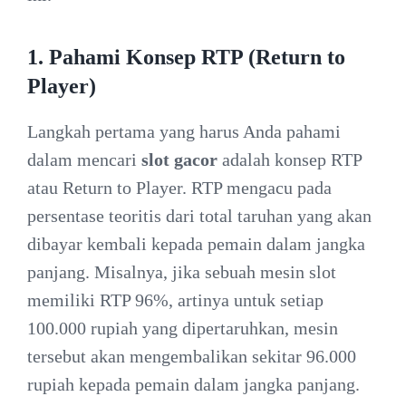
1.
Pahami Konsep RTP (Return to
Player)
Langkah pertama yang harus Anda pahami
dalam mencari
slot gacor
adalah konsep RTP
atau Return to Player. RTP mengacu pada
persentase teoritis dari total taruhan yang akan
dibayar kembali kepada pemain dalam jangka
panjang. Misalnya, jika sebuah mesin slot
memiliki RTP 96%, artinya untuk setiap
100.000 rupiah yang dipertaruhkan, mesin
tersebut akan mengembalikan sekitar 96.000
rupiah kepada pemain dalam jangka panjang.