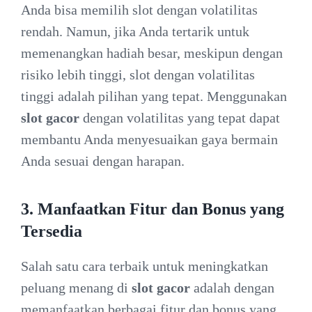
Anda bisa memilih slot dengan volatilitas
rendah. Namun, jika Anda tertarik untuk
memenangkan hadiah besar, meskipun dengan
risiko lebih tinggi, slot dengan volatilitas
tinggi adalah pilihan yang tepat. Menggunakan
slot gacor
dengan volatilitas yang tepat dapat
membantu Anda menyesuaikan gaya bermain
Anda sesuai dengan harapan.
3.
Manfaatkan Fitur dan Bonus yang
Tersedia
Salah satu cara terbaik untuk meningkatkan
peluang menang di
slot gacor
adalah dengan
memanfaatkan berbagai fitur dan bonus yang