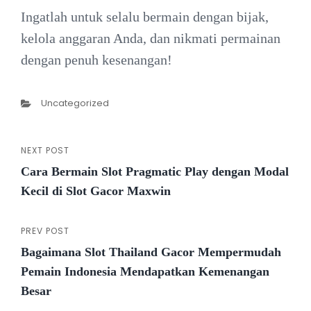
Ingatlah untuk selalu bermain dengan bijak,
kelola anggaran Anda, dan nikmati permainan
dengan penuh kesenangan!
Categories
Uncategorized
NEXT POST
Post
Next
Cara Bermain Slot Pragmatic Play dengan Modal
Post
navigation
Kecil di Slot Gacor Maxwin
PREV POST
Previous
Bagaimana Slot Thailand Gacor Mempermudah
Post
Pemain Indonesia Mendapatkan Kemenangan
Besar