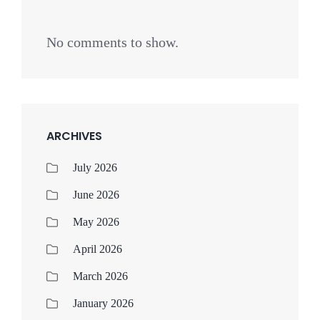
No comments to show.
ARCHIVES
July 2026
June 2026
May 2026
April 2026
March 2026
January 2026